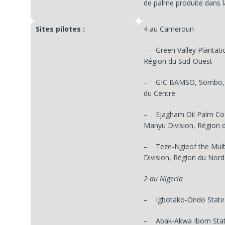
de palme produite dans l
Sites pilotes :
4 au Cameroun
– Green Valley Plantati
Région du Sud-Ouest
– GIC BAMSO, Sombo, D
du Centre
– Ejagham Oil Palm Coo
Manyu Division, Région 
– Teze-Ngieof the Mult
Division, Région du Nor
2 au Nigeria
– Igbotako-Ondo State
– Abak-Akwa Ibom Sta