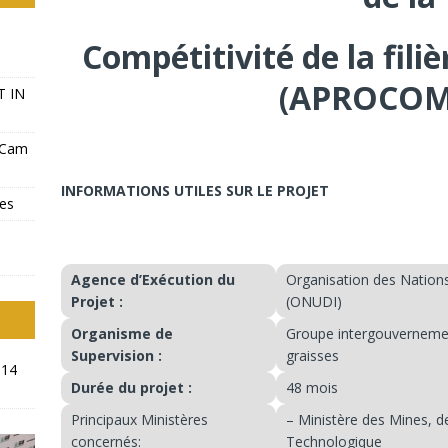
Compétitivité de la fili
(APROCOM
T IN
-Cam
INFORMATIONS UTILES SUR LE PROJET
ves
Agence d’Exécution du
Organisation des Nations
Projet :
(ONUDI)
Organisme de
Groupe intergouvernementa
Supervision :
graisses
014
Durée du projet :
48 mois
Principaux Ministères
– Ministère des Mines, d
concernés:
Technologique