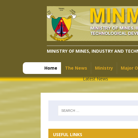
MINISTRY OF MINES, INDUSTRY AND TEC
Home
The News
Ministry
Major O
Latest News
USEFUL LINKS