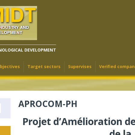
HNOLOGICAL DEVELOPMENT
bjectives
Target sectors
Supervises
Verified compan
APROCOM-PH
Projet d’Amélioration de
de la