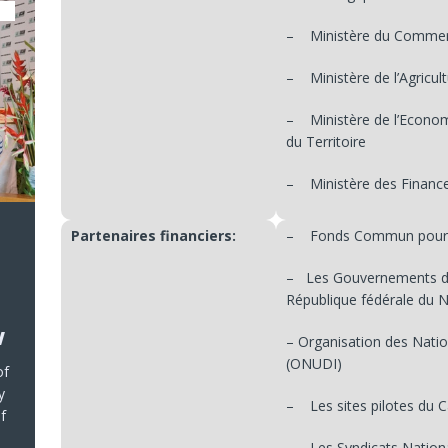
– Ministère du Comme
– Ministère de l’Agricul
– Ministère de l’Economi
du Territoire
– Ministère des Financ
Partenaires financiers:
– Fonds Commun pour le
– Les Gouvernements de
République fédérale du N
w
– Organisation des Natio
(ONUDI)
of
y
– Les sites pilotes du 
f
– Les Syndicats Nationa