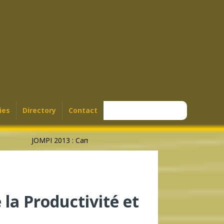
ies
Directory
Contact
JOMPI 2013 : Cameroon’s Geographical Indications Steal Sho
 la Productivité et