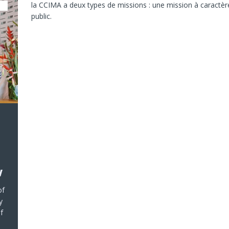
la CCIMA a deux types de missions : une mission à caractè
public.
w
of
y
f