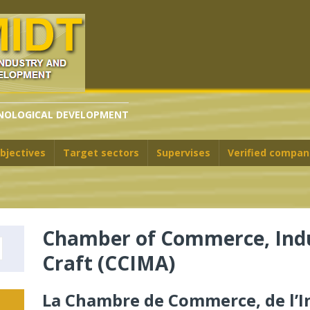
HNOLOGICAL DEVELOPMENT
bjectives
Target sectors
Supervises
Verified compan
Chamber of Commerce, Indu
Craft (CCIMA)
La Chambre de Commerce, de l’In