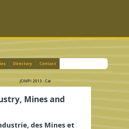
ies
Directory
Contact
JOMPI 2013 : Cameroon’s Geographical Indications Steal S
stry, Mines and
dustrie, des Mines et